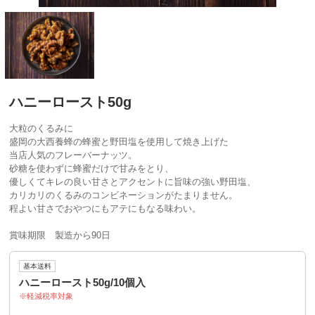
ハニーロースト50g
大粒のくるみに
盛岡の大西養蜂の蜂蜜と野田塩を使用して焼き上げた
当店人気のフレーバーナッツ。
砂糖を使わずに蜂蜜だけで甘みをとり、
優しくてキレの良い甘さとアクセントに旨味の強い野田塩、
カリカリのくるみのコンビネーションがたまりません。
程よい甘さでおやつにもアテにもなる味わい。
賞味期限 製造から90日
基本送料
ハニーロースト50g/10個入
軽減税率対象