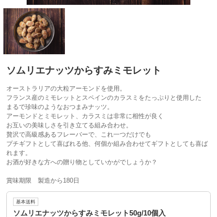
ソムリエナッツからすみミモレット
オーストラリアの大粒アーモンドを使用。
フランス産のミモレットとスペインのカラスミをたっぷりと使用した
まるで珍味のようなおつまみナッツ。
アーモンドとミモレット、カラスミは非常に相性が良く
お互いの美味しさを引き立てる組み合わせ。
贅沢で高級感あるフレーバーで、これ一つだけでも
プチギフトとして喜ばれる他、何個か組み合わせてギフトとしても喜ば
れます。
お酒が好きな方への贈り物としていかがでしょうか？
賞味期限 製造から180日
基本送料
ソムリエナッツからすみミモレット50g/10個入